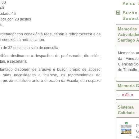
e 60
Aviso 
 40
Buzó
cidade 45
Suxest
tica con 20 postos
as.
Memoria
rdenador con conexión á rede, canón e retroproxector e os
Activida
n conexión á rede e canón.
Santiago A
n de 32 postos na sala de consulta.
Memorias ac
ibles destínanse a despachos de profesorado, dirección,
da Fundac
tas, e secretaría.
Ciencias Soc
dantado dispoñen de arquivo e buzón propio de acceso
de Traballo.
s súas necesidades e interese, os representantes do
 previa solicitude ante a dirección da Escola, dun espazo
Memoria Gr
...
máis »
Sistema 
Calidade
P
G
d