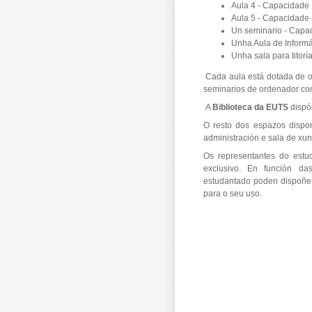
Aula 4 - Capacidad
Aula 5 - Capacidade
Un seminario - Capa
Unha Aula de Informá
Unha sala para titorí
Cada aula está dotada de o
seminarios de ordenador co
A
Biblioteca da EUTS
dispó
O resto dos espazos dispon
administración e sala de xun
Os representantes do estu
exclusivo. En función da
estudantado poden dispoñer,
para o seu uso.