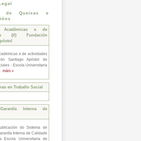
Legal
n de Queixas e
ións
s Académicas e de
des (II) Fundación
póstol
adémicas e de actividades
ión Santiago Apóstol de
iales - Escola Universitaria
..
máis »
ao en Traballo Social
Garantía Interna de
ublicación do Sistema de
arantía Interna de Calidade
a Escola Universitaria de