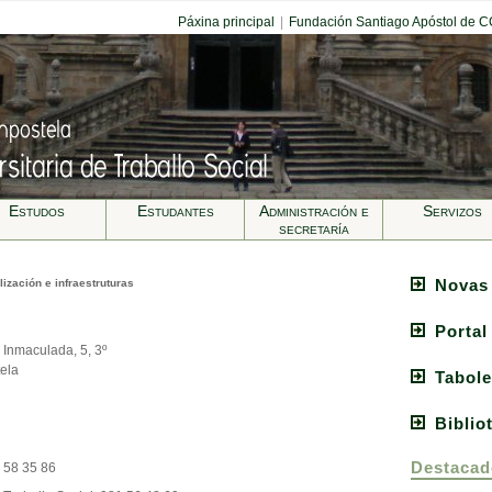
Páxina principal
|
Fundación Santiago Apóstol de 
Estudos
Estudantes
Administración e
Servizos
secretarí­a
Novas
lización e infraestruturas
Portal
 Inmaculada, 5, 3º
ela
Tabole
Biblio
Destacad
1 58 35 86