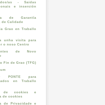
ados/as - Saidas
ionais e inserción
l
ema de Garantía
a de Calidade
a Grao en Traballo
ta unha visita para
r o noso Centro
dantes de Novo
o
lo Fin de Grao (TFG)
cum
O PONTE para
mados en Traballo
o de cookies e
ca de cookies
ca de Privacidade e