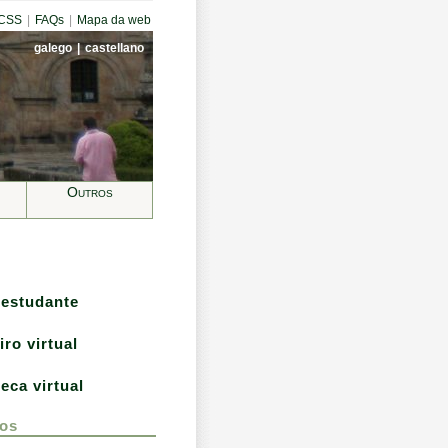
CCSS
|
FAQs
|
Mapa da web
galego
|
castellano
Outros
 estudante
iro virtual
teca virtual
os