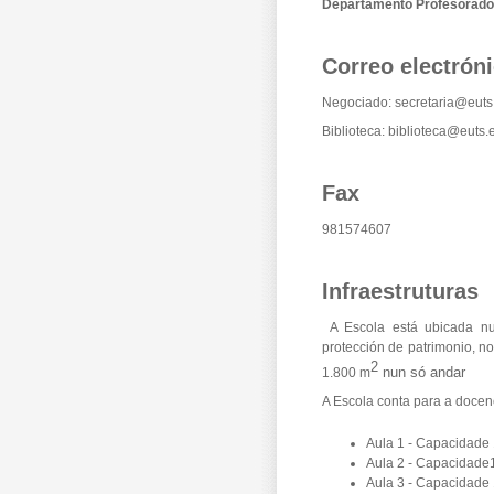
Departamento Profesorad
Correo electrón
Negociado:
secretaria@euts
Biblioteca:
biblioteca@euts.
Fax
981574607
Infraestruturas
A Escola está ubicada nun 
protección de patrimonio, 
2
nun só andar
1.800 m
A Escola conta para a docen
Aula 1 - Capacidade
Aula 2 - Capacidade
Aula 3 - Capacidade