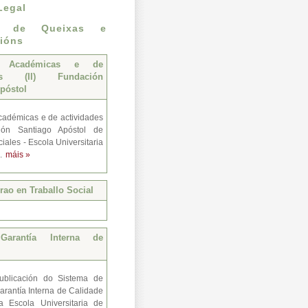
Legal
n de Queixas e
ións
s Académicas e de
des (II) Fundación
póstol
adémicas e de actividades
ión Santiago Apóstol de
iales - Escola Universitaria
..
máis »
ao en Traballo Social
Garantía Interna de
ublicación do Sistema de
arantía Interna de Calidade
a Escola Universitaria de