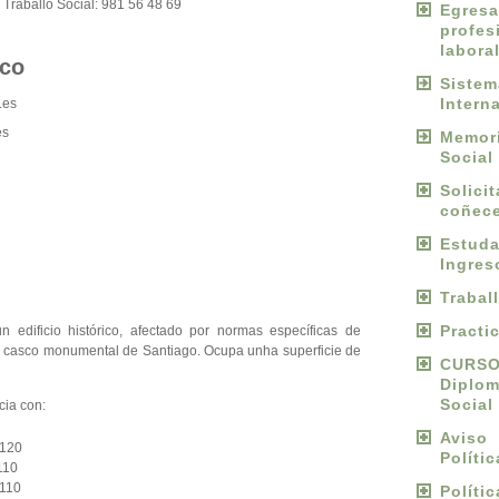
o
Traballo Social: 981 56 48 69
Egres
profes
labora
ico
Sist
Intern
.es
es
Memori
Social
Solici
coñece
Estu
Ingres
Trabal
Practi
edificio histórico, afectado por normas específicas de
no casco monumental de Santiago. Ocupa unha superficie de
CURS
Diplo
Social
cia con:
Avis
 120
Políti
110
 110
Políti