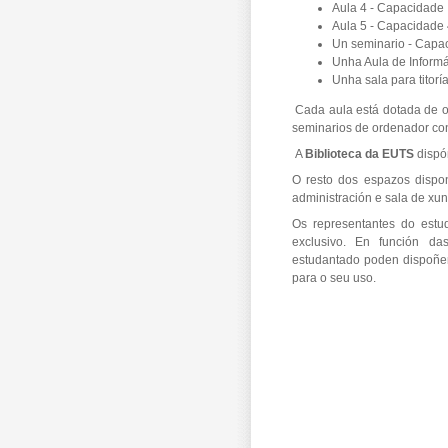
Aula 4 - Capacidad
Aula 5 - Capacidade
Un seminario - Capa
Unha Aula de Informá
Unha sala para titorí
Cada aula está dotada de o
seminarios de ordenador co
A
Biblioteca da EUTS
dispó
O resto dos espazos dispon
administración e sala de xun
Os representantes do estu
exclusivo. En función da
estudantado poden dispoñer,
para o seu uso.