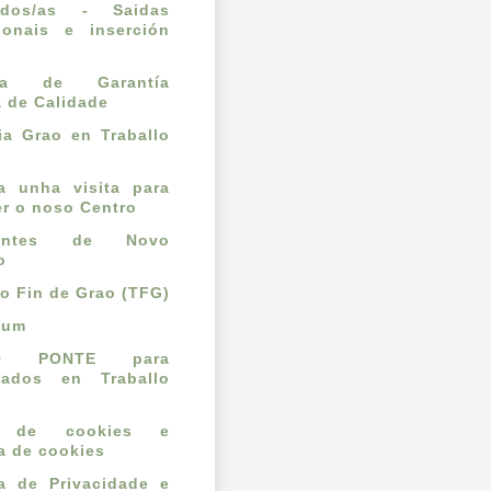
ados/as - Saidas
ionais e inserción
l
ema de Garantía
a de Calidade
a Grao en Traballo
ta unha visita para
r o noso Centro
dantes de Novo
o
lo Fin de Grao (TFG)
cum
O PONTE para
mados en Traballo
o de cookies e
ca de cookies
ca de Privacidade e