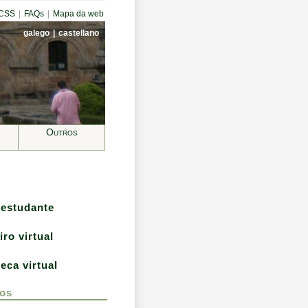
CCSS
|
FAQs
|
Mapa da web
galego
|
castellano
Outros
 estudante
iro virtual
teca virtual
os