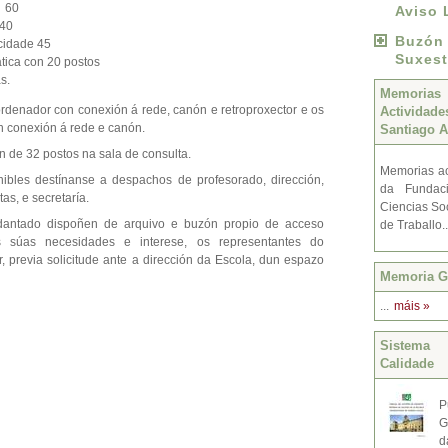
e 60
Aviso 
 40
Buzó
cidade 45
Suxest
tica con 20 postos
as.
Memoria
rdenador con conexión á rede, canón e retroproxector e os
Activida
n conexión á rede e canón.
Santiago A
n de 32 postos na sala de consulta.
Memorias ac
ibles destínanse a despachos de profesorado, dirección,
da Fundac
tas, e secretaría.
Ciencias Soc
dantado dispoñen de arquivo e buzón propio de acceso
de Traballo.
s súas necesidades e interese, os representantes do
 previa solicitude ante a dirección da Escola, dun espazo
Memoria Gr
...
máis »
Sistema 
Calidade
P
G
d