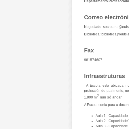
Departamento Profesorad
Correo electrón
Negociado:
secretaria@euts
Biblioteca:
biblioteca@euts.
Fax
981574607
Infraestruturas
A Escola está ubicada nun 
protección de patrimonio, 
2
nun só andar
1.800 m
A Escola conta para a docen
Aula 1 - Capacidade
Aula 2 - Capacidade
Aula 3 - Capacidade