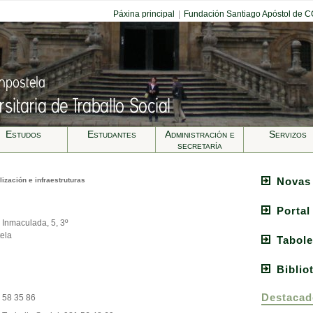
Páxina principal
|
Fundación Santiago Apóstol de 
Estudos
Estudantes
Administración e
Servizos
secretarí­a
Novas
lización e infraestruturas
Portal
 Inmaculada, 5, 3º
ela
Tabole
Biblio
Destacad
1 58 35 86