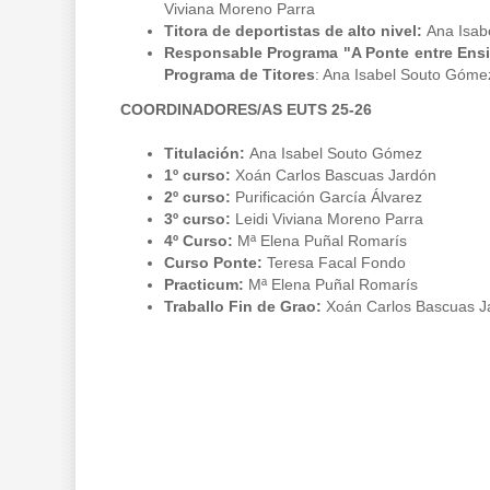
Viviana Moreno Parra
Titora de deportistas de alto nivel:
Ana Isab
Responsable Programa
"A Ponte entre Ens
Programa de Titores
: Ana Isabel Souto Góme
COORDINADORES/AS EUTS 25-26
Titulación:
Ana Isabel Souto Gómez
1º curso:
Xoán Carlos Bascuas Jardón
2º curso:
Purificación García Álvarez
3º curso:
Leidi Viviana Moreno Parra
4º Curso:
Mª Elena Puñal Romarís
Curso Ponte:
Teresa Facal Fondo
Practicum:
Mª Elena Puñal Romarís
Traballo Fin de Grao:
Xoán Carlos Bascuas J