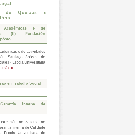
Legal
n de Queixas e
ións
s Académicas e de
des (II) Fundación
póstol
adémicas e de actividades
ión Santiago Apóstol de
iales - Escola Universitaria
..
máis »
ao en Traballo Social
Garantía Interna de
ublicación do Sistema de
arantía Interna de Calidade
a Escola Universitaria de