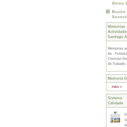
Aviso 
Buzó
Suxest
Memoria
Activida
Santiago A
Memorias ac
da Fundac
Ciencias Soc
de Traballo.
Memoria Gr
...
máis »
Sistema 
Calidade
P
G
d