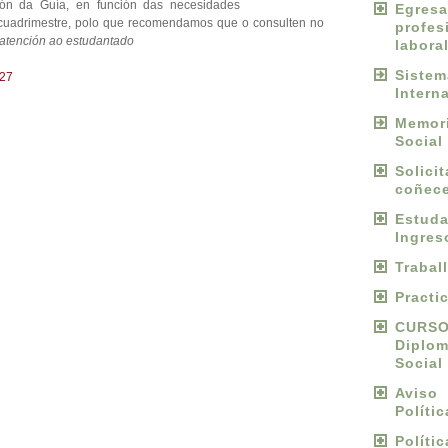
ión da Guía, en función das necesidades
Egres
cuadrimestre, polo que recomendamos que o consulten no
profes
 atención ao estudantado
labora
Sist
027
Intern
Memori
Social
Solici
coñece
Estu
Ingres
Trabal
Practi
CURS
Diplo
Social
Avis
Políti
Políti