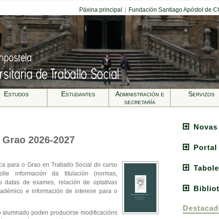
Páxina principal
|
Fundación Santiago Apóstol de 
Estudos
Estudantes
Administración e
Servizos
secretarí­a
Novas
 Grao 2026-2027
Portal
a para o Grao en Traballo Social do curso
Tabole
le información da titulación (normas,
o datas de exames, relación de optativas
Biblio
adémico e información de interese para o
Destacad
o alumnado poden producirse modificacións