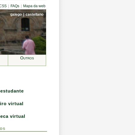
CCSS
|
FAQs
|
Mapa da web
galego
|
castellano
Outros
 estudante
iro virtual
teca virtual
os