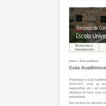
Estrutura e
organización
Outros » Guí­a académica
Guí­a Académica
Preséntase a Guía Académic
2026-2027, onde se recol
reglamentos etc..) así com
ofertadas no novo curso ac
estudantado.
Nos horarios de atención a