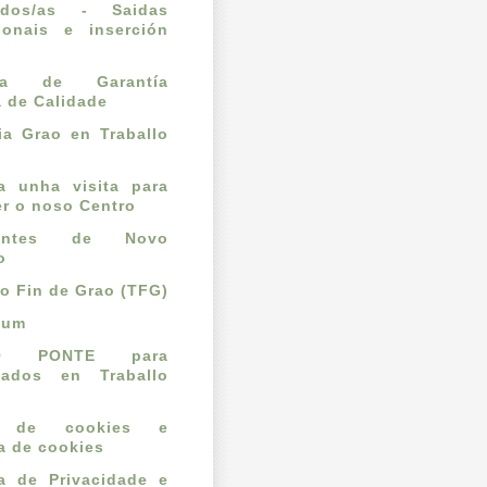
ados/as - Saidas
ionais e inserción
l
ema de Garantía
a de Calidade
a Grao en Traballo
ta unha visita para
r o noso Centro
dantes de Novo
o
lo Fin de Grao (TFG)
cum
O PONTE para
mados en Traballo
o de cookies e
ca de cookies
ca de Privacidade e