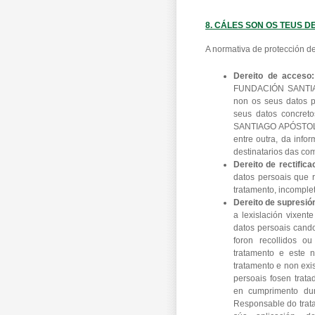
8. CÁLES SON OS TEUS D
A normativa de protección de
Dereito de acceso
FUNDACIÓN SANTIA
non os seus datos pe
seus datos concret
SANTIAGO APÓSTOL D
entre outra, da info
destinatarios das co
Dereito de rectifica
datos persoais que r
tratamento, incomple
Dereito de supresió
a lexislación vixent
datos persoais cando
foron recollidos o
tratamento e este 
tratamento e non exi
persoais fosen trata
en cumprimento dun
Responsable do trata