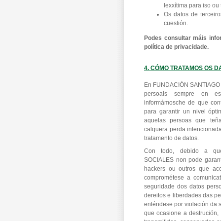
lexxítima para iso ou
Os datos de terceiro
cuestión.
Podes consultar máis info
política de privacidade.
4. CÓMO TRATAMOS OS D
En FUNDACIÓN SANTIAGO A
persoais sempre en estr
informámosche de que cont
para garantir un nivel ópt
aquelas persoas que teña
calquera perda intencionada
tratamento de datos.
Con todo, debido a 
SOCIALES non pode garantir
hackers ou outros que acc
comprométese a comunicate
seguridade dos datos perso
dereitos e liberdades das p
enténdese por violación da 
que ocasione a destrución, 