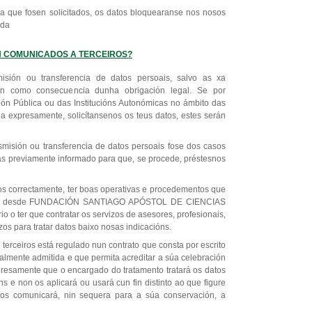
 a que fosen solicitados, os datos bloquearanse nos nosos
ida
ÁN COMUNICADOS A TERCEIROS?
isión ou transferencia de datos persoais, salvo as xa
n como consecuencia dunha obrigación legal. Se por
ión Pública ou das Institucións Autonómicas no ámbito das
búa expresamente, solicítansenos os teus datos, estes serán
nsmisión ou transferencia de datos persoais fose dos casos
rás previamente informado para que, se procede, préstesnos
os correctamente, ter boas operativas e procedementos que
ón, desde FUNDACIÓN SANTIAGO APÓSTOL DE CIENCIAS
 o ter que contratar os servizos de asesores, profesionais,
os para tratar datos baixo nosas indicacións.
 terceiros está regulado nun contrato que consta por escrito
almente admitida e que permita acreditar a súa celebración
presamente que o encargado do tratamento tratará os datos
s e non os aplicará ou usará cun fin distinto ao que figure
 os comunicará, nin sequera para a súa conservación, a