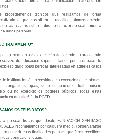
ou tratados doutra forma, ou a comunicación ou acceso non
datos.
 e procedementos técnicos que realizamos de forma
atizada e que posibiliten a recollida, almacenamento,
 e outras accións sobre datos de carácter persoal, teñen a
 de datos persoais.
N DO TRATAMENTO?
ipal do tratamento é a execución do contrato ou precontrato
do servizo de educación superior. Tamén pode ser base do
 expreso dado polas persoas interesadas en aqueles casos
e de lexitimación é a necesidade na execución de contratos,
as obrigacións legais, ou o cumprimento dunha misión
lico ou no exercicio de poderes públicos. Todas estas
ncia co artículo 6.1 do RGPD.
RVAMOS OS TEUS DATOS?
vos a persoas físicas que desde FUNDACIÓN SANTIAGO
ALES recompilamos por calquera medio, conservaranse
ara cumprir coas finalidades para os que foron recollidos
nadas obrigacións legais.