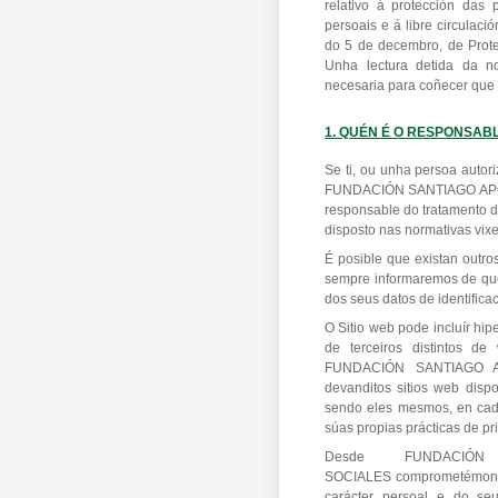
relativo á protección das 
persoais e á libre circulac
do 5 de decembro, de Prote
Unha lectura detida da no
necesaria para coñecer que 
1. QUÉN É O RESPONSAB
Se ti, ou unha persoa autor
FUNDACIÓN SANTIAGO APÓS
responsable do tratamento 
disposto nas normativas vixe
É posible que existan outr
sempre informaremos de que
dos seus datos de identificac
O Sitio web pode incluír hi
de terceiros distintos d
FUNDACIÓN SANTIAGO AP
devanditos sitios web disp
sendo eles mesmos, en cada
súas propias prácticas de pr
Desde FUNDACIÓ
SOCIALES comprometémonos 
carácter persoal e do se