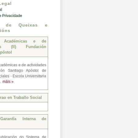
Legal
al
de Privacidade
n de Queixas e
ións
s Académicas e de
des (II) Fundación
póstol
adémicas e de actividades
ión Santiago Apóstol de
iales - Escola Universitaria
..
máis »
ao en Traballo Social
Garantía Interna de
ublicación do Sistema de