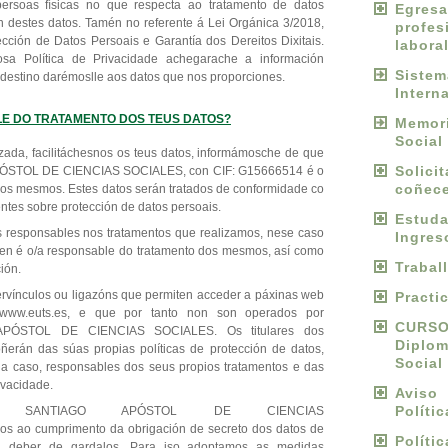
persoas físicas no que respecta ao tratamento de datos
Egres
ión destes datos. Tamén no referente á Lei Orgánica 3/2018,
profes
cción de Datos Persoais e Garantía dos Dereitos Dixitais.
labora
sa Política de Privacidade achegarache a información
Sist
destino darémoslle aos datos que nos proporciones.
Intern
LE DO TRATAMENTO DOS TEUS DATOS?
Memori
Social
izada, facilitáchesnos os teus datos, informámosche de que
Solici
TOL DE CIENCIAS SOCIALES, con CIF: G15666514 é o
coñece
dos mesmos. Estes datos serán tratados de conformidade co
ntes sobre protección de datos persoais.
Estu
os responsables nos tratamentos que realizamos, nese caso
Ingres
n é o/a responsable do tratamento dos mesmos, así como
Trabal
ión.
pervínculos ou ligazóns que permiten acceder a páxinas web
Practi
e www.euts.es, e que por tanto non son operados por
CURS
ÓSTOL DE CIENCIAS SOCIALES. Os titulares dos
Diplo
oñerán das súas propias políticas de protección de datos,
Social
 caso, responsables dos seus propios tratamentos e das
ivacidade.
Avis
Políti
N SANTIAGO APÓSTOL DE CIENCIAS
ao cumprimento da obrigación de secreto dos datos de
Políti
u deber de gardalos. Para iso adoptamos as medidas