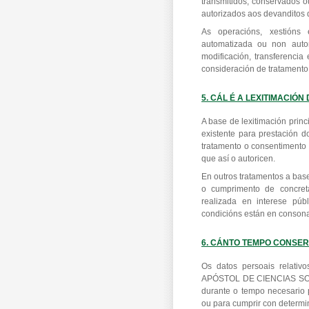
transmitidos, conservados 
autorizados aos devanditos 
As operacións, xestións
automatizada ou non autom
modificación, transferencia
consideración de tratamento
5. CÁL É A LEXITIMACIÓ
A base de lexitimación princ
existente para prestación 
tratamento o consentimento
que así o autoricen.
En outros tratamentos a bas
o cumprimento de concret
realizada en interese púb
condicións están en consona
6. CÁNTO TEMPO CONSE
Os datos persoais relati
APÓSTOL DE CIENCIAS SOCI
durante o tempo necesario p
ou para cumprir con determi