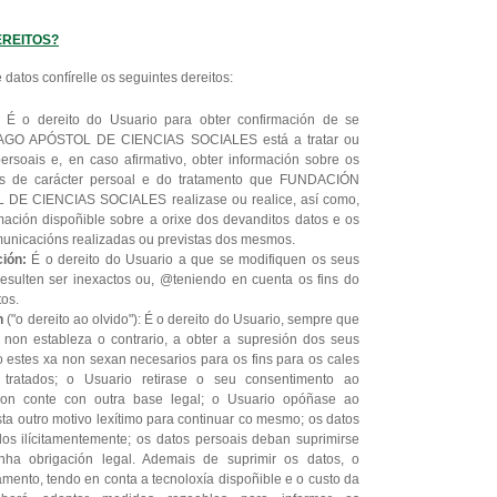
EREITOS?
 datos confírelle os seguintes dereitos:
:
É o dereito do Usuario para obter confirmación de se
GO APÓSTOL DE CIENCIAS SOCIALES está a tratar ou
rsoais e, en caso afirmativo, obter información sobre os
os de carácter persoal e do tratamento que FUNDACIÓN
E CIENCIAS SOCIALES realizase ou realice, así como,
rmación dispoñible sobre a orixe dos devanditos datos e os
municacións realizadas ou previstas dos mesmos.
ción:
É o dereito do Usuario a que se modifiquen os seus
esulten ser inexactos ou, @teniendo en cuenta os fins do
tos.
n
("o dereito ao olvido"): É o dereito do Usuario, sempre que
e non estableza o contrario, a obter a supresión dos seus
 estes xa non sexan necesarios para os fins para os cales
u tratados; o Usuario retirase o seu consentimento ao
non conte con outra base legal; o Usuario opóñase ao
sta outro motivo lexítimo para continuar co mesmo; os datos
dos ilícitamentemente; os datos persoais deban suprimirse
ha obrigación legal. Ademais de suprimir os datos, o
mento, tendo en conta a tecnoloxía dispoñible e o custo da