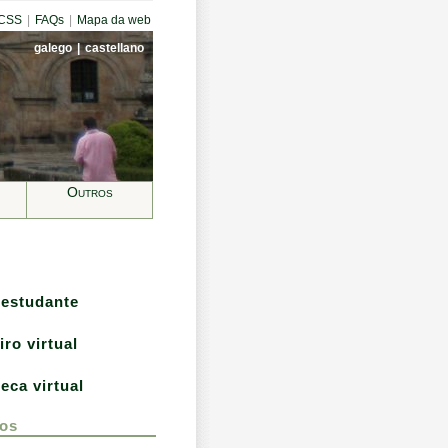
CCSS
|
FAQs
|
Mapa da web
galego
|
castellano
Outros
 estudante
iro virtual
teca virtual
os