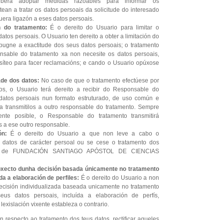
eberá adoptar medidas razoables para informar os
ean a tratar os datos persoais da solicitude do interesado
uera ligazón a eses datos persoais.
n do tratamento:
É o dereito do Usuario para limitar o
atos persoais. O Usuario ten dereito a obter a limitación do
pugne a exactitude dos seus datos persoais; o tratamento
onsable do tratamento xa non necesite os datos persoais,
síteo para facer reclamacións; e cando o Usuario opúxose
ade dos datos:
No caso de que o tratamento efectúese por
os, o Usuario terá dereito a recibir do Responsable do
datos persoais nun formato estruturado, de uso común e
a transmitilos a outro responsable do tratamento. Sempre
nte posible, o Responsable do tratamento transmitirá
s a ese outro responsable.
ón:
É o dereito do Usuario a que non leve a cabo o
 datos de carácter persoal ou se cese o tratamento dos
e de FUNDACIÓN SANTIAGO APÓSTOL DE CIENCIAS
obxecto dunha decisión basada únicamente no tratamento
da a elaboración de perfiles:
É o dereito do Usuario a non
ecisión individualizada baseada unicamente no tratamento
eus datos persoais, incluída a elaboración de perfís,
 lexislación vixente estableza o contrario.
 respecto ao tratamento dos teus datos, rectificar aqueles