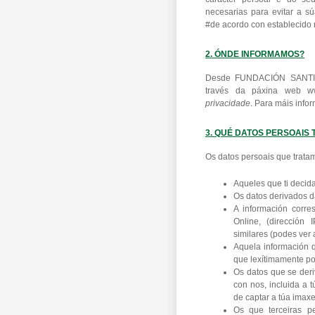
necesarias para evitar a s
#de acordo con establecido
2. ÓNDE INFORMAMOS?
Desde FUNDACIÓN SANTI
través da páxina web w
privacidade
. Para máis infor
3. QUÉ DATOS PERSOAIS
Os datos persoais que trata
Aqueles que ti decida
Os datos derivados 
A información corr
Online, (dirección
similares (podes ver 
Aquela información q
que lexítimamente p
Os datos que se deri
con nos, incluida a 
de captar a túa imaxe
Os que terceiras p