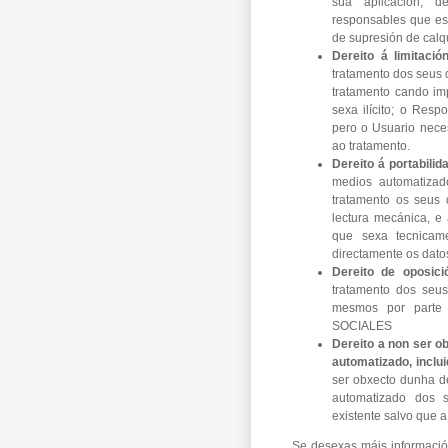
súa aplicación, d
responsables que est
de supresión de calq
Dereito á limitació
tratamento dos seus d
tratamento cando im
sexa ilícito; o Resp
pero o Usuario nece
ao tratamento.
Dereito á portabilid
medios automatizad
tratamento os seus 
lectura mecánica, e 
que sexa tecnicame
directamente os dato
Dereito de oposici
tratamento dos seus
mesmos por part
SOCIALES
Dereito a non ser 
automatizado, inclui
ser obxecto dunha d
automatizado dos s
existente salvo que a
Se desexas máis información