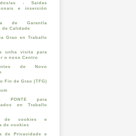
ados/as - Saidas
ionais e inserción
l
ema de Garantía
a de Calidade
a Grao en Traballo
ta unha visita para
r o noso Centro
dantes de Novo
o
lo Fin de Grao (TFG)
cum
O PONTE para
mados en Traballo
o de cookies e
ca de cookies
ca de Privacidade e