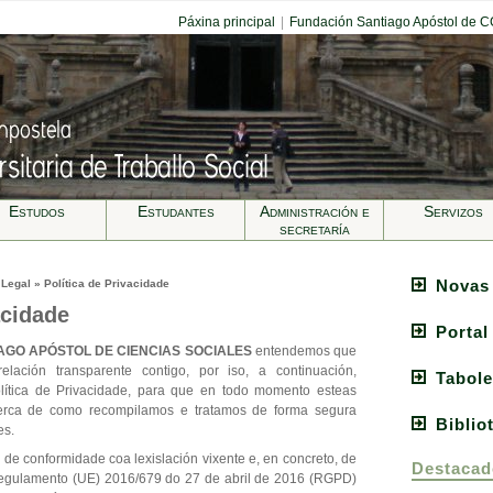
Páxina principal
|
Fundación Santiago Apóstol de 
Estudos
Estudantes
Administración e
Servizos
secretarí­a
Novas
 Legal » Política de Privacidade
acidade
Portal
AGO APÓSTOL DE CIENCIAS SOCIALES
entendemos que
lación transparente contigo, por iso, a continuación,
Tabole
ítica de Privacidade, para que en todo momento esteas
erca de como recompilamos e tratamos de forma segura
Biblio
es.
 de conformidade coa lexislación vixente e, en concreto, de
Destacad
egulamento (UE) 2016/679 do 27 de abril de 2016 (RGPD)