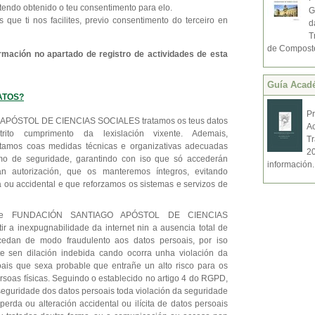
 tendo obtenido o teu consentimento para elo.
G
s que ti nos facilites, previo consentimento do terceiro en
d
T
de Compostel
rmación no apartado de registro de actividades de esta
Guí­a Acad
ATOS?
P
PÓSTOL DE CIENCIAS SOCIALES tratamos os teus datos
A
ito cumprimento da lexislación vixente. Ademais,
T
amos coas medidas técnicas e organizativas adecuadas
2
imo de seguridade, garantindo con iso que só accederán
información.
n autorización, que os manteremos íntegros, evitando
 ou accidental e que reforzamos os sistemas e servizos de
que FUNDACIÓN SANTIAGO APÓSTOL DE CIENCIAS
 a inexpugnabilidade da internet nin a ausencia total de
edan de modo fraudulento aos datos persoais, por iso
 sen dilación indebida cando ocorra unha violación da
ais que sexa probable que entrañe un alto risco para os
ersoas físicas. Seguindo o establecido no artigo 4 do RGPD,
seguridade dos datos persoais toda violación da seguridade
perda ou alteración accidental ou ilícita de datos persoais