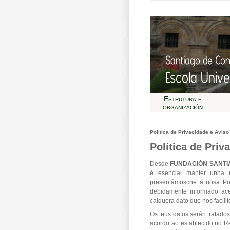
Estrutura e
organización
Política de Privacidade e Aviso
Política de Priv
Desde
FUNDACIÓN SANTI
é esencial manter unha re
presentámosche a nosa Pol
debidamente informado ac
calquera dato que nos facilit
Os teus datos serán tratados
acordo ao establecido no R