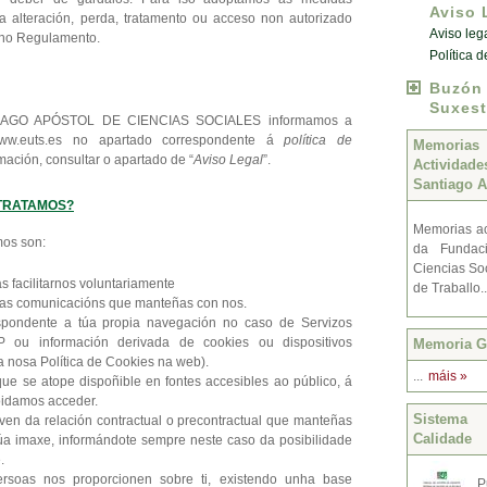
Aviso 
úa alteración, perda, tratamento ou acceso non autorizado
Aviso leg
 no Regulamento.
Política 
Buzó
Suxest
AGO APÓSTOL DE CIENCIAS SOCIALES informamos a
ww.euts.es no apartado correspondente á
política de
Memoria
mación, consultar o apartado de “
Aviso Legal
”.
Activida
Santiago A
 TRATAMOS?
Memorias ac
mos son:
da Fundac
Ciencias Soc
s facilitarnos voluntariamente
de Traballo.
das comunicacións que manteñas con nos.
espondente a túa propia navegación no caso de Servizos
 IP ou información derivada de cookies ou dispositivos
Memoria Gr
a nosa Política de Cookies na web).
...
máis »
ue se atope dispoñible en fontes accesibles ao público, á
oidamos acceder.
Sistema 
ven da relación contractual o precontractual que manteñas
Calidade
túa imaxe, informándote sempre neste caso da posibilidade
.
ersoas nos proporcionen sobre ti, existendo unha base
P