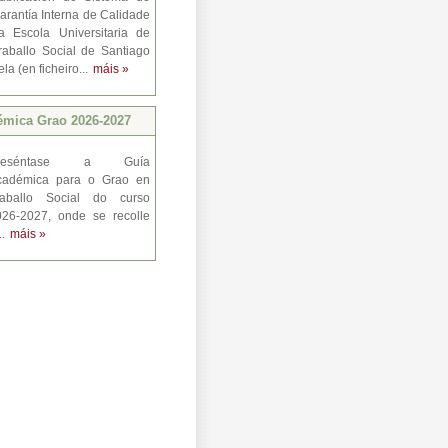
arantía Interna de Calidade
a Escola Universitaria de
raballo Social de Santiago
a (en ficheiro...
máis »
émica Grao 2026-2027
reséntase a Guía
cadémica para o Grao en
raballo Social do curso
026-2027, onde se recolle
..
máis »