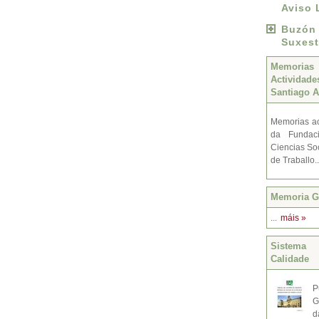
Aviso 
Buzó
Suxest
Memoria
Activida
Santiago A
Memorias ac
da Fundac
Ciencias Soc
de Traballo.
Memoria Gr
...
máis »
Sistema 
Calidade
P
G
d