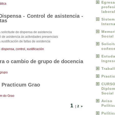
Egres
ática
profes
labora
ispensa - Control de asistencia -
Sist
ltas
Intern
Memori
solicitude de dispensa de asistencia
Social
 de asistencia ás actividades presenciais
ustificación de faltas de asistencia
Solici
coñece
ispensa, control, xustificación
Estu
ra o cambio de grupo de docencia
Ingres
Trabal
grupo
Practi
 Practicum Grao
CURS
Diplo
Social
um do Grao
Avis
1
Políti
|
2
»
Políti