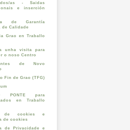
ados/as - Saidas
ionais e inserción
l
ema de Garantía
a de Calidade
a Grao en Traballo
ta unha visita para
r o noso Centro
dantes de Novo
o
lo Fin de Grao (TFG)
cum
O PONTE para
mados en Traballo
o de cookies e
ca de cookies
ca de Privacidade e