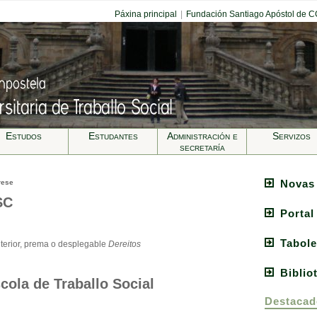
Páxina principal
|
Fundación Santiago Apóstol de 
Estudos
Estudantes
Administración e
Servizos
secretarí­a
Novas
rese
SC
Portal
Tabole
terior, prema o desplegable
Dereitos
Biblio
cola de Traballo Social
Destacad