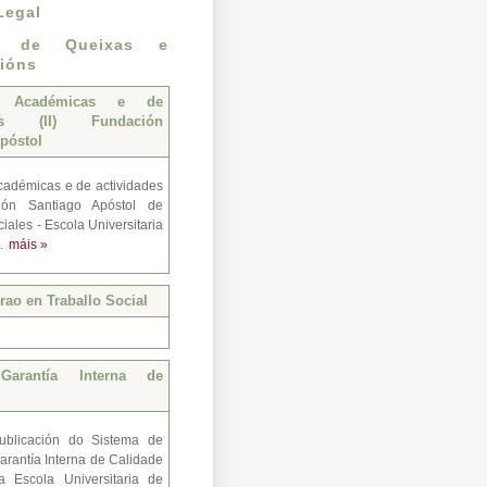
Legal
n de Queixas e
ións
s Académicas e de
des (II) Fundación
póstol
adémicas e de actividades
ión Santiago Apóstol de
iales - Escola Universitaria
..
máis »
ao en Traballo Social
Garantía Interna de
ublicación do Sistema de
arantía Interna de Calidade
a Escola Universitaria de