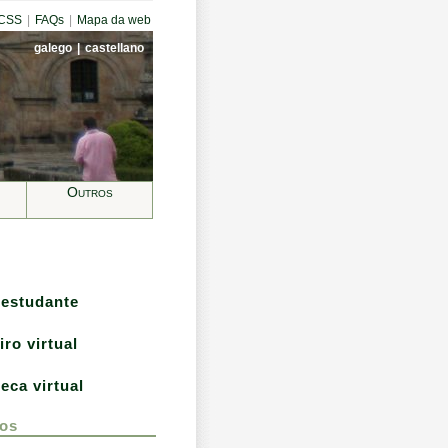
CCSS
|
FAQs
|
Mapa da web
galego
|
castellano
Outros
 estudante
iro virtual
teca virtual
os