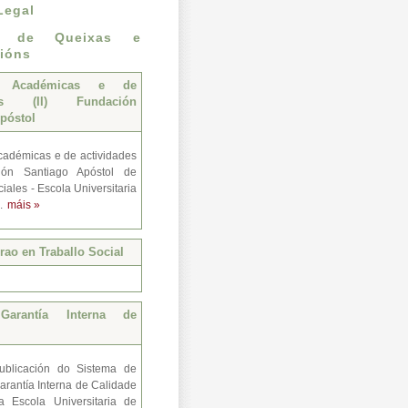
Legal
n de Queixas e
ións
s Académicas e de
des (II) Fundación
póstol
adémicas e de actividades
ión Santiago Apóstol de
iales - Escola Universitaria
..
máis »
ao en Traballo Social
Garantía Interna de
ublicación do Sistema de
arantía Interna de Calidade
a Escola Universitaria de