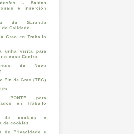
ados/as - Saidas
ionais e inserción
l
ema de Garantía
a de Calidade
a Grao en Traballo
ta unha visita para
r o noso Centro
dantes de Novo
o
lo Fin de Grao (TFG)
cum
O PONTE para
mados en Traballo
o de cookies e
ca de cookies
ca de Privacidade e