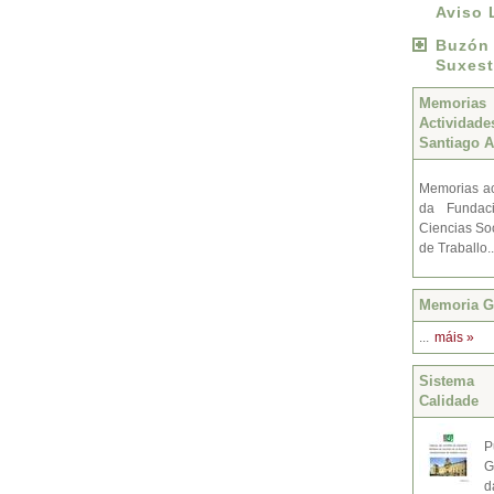
Aviso 
Buzó
Suxest
Memoria
Activida
Santiago A
Memorias ac
da Fundac
Ciencias Soc
de Traballo.
Memoria Gr
...
máis »
Sistema 
Calidade
P
G
d