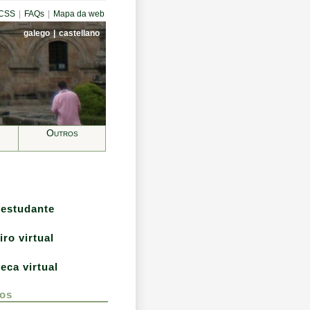
CCSS
|
FAQs
|
Mapa da web
galego
|
castellano
Outros
 estudante
iro virtual
teca virtual
os