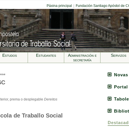
Páxina principal
|
Fundación Santiago Apóstol de 
Estudos
Estudantes
Administración e
Servizos
secretarí­a
Novas
rese
SC
Portal
Tabole
terior, prema o desplegable
Dereitos
Biblio
cola de Traballo Social
Destacad