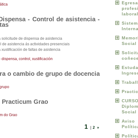
Egres
ática
profes
labora
ispensa - Control de asistencia -
Sist
ltas
Intern
Memori
solicitude de dispensa de asistencia
Social
 de asistencia ás actividades presenciais
ustificación de faltas de asistencia
Solici
coñece
ispensa, control, xustificación
Estu
ra o cambio de grupo de docencia
Ingres
Trabal
grupo
Practi
 Practicum Grao
CURS
Diplo
Social
um do Grao
Avis
1
Políti
|
2
»
Políti