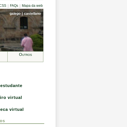
CCSS
|
FAQs
|
Mapa da web
galego
|
castellano
Outros
 estudante
iro virtual
teca virtual
os