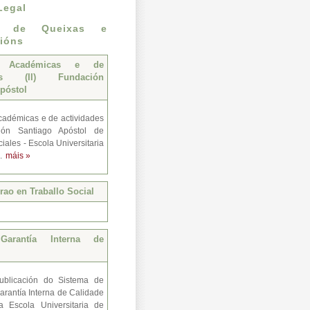
Legal
n de Queixas e
ións
s Académicas e de
des (II) Fundación
póstol
adémicas e de actividades
ión Santiago Apóstol de
iales - Escola Universitaria
..
máis »
ao en Traballo Social
Garantía Interna de
ublicación do Sistema de
arantía Interna de Calidade
a Escola Universitaria de