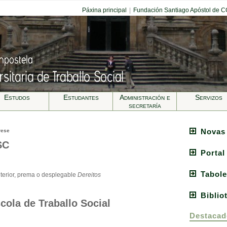
Páxina principal
|
Fundación Santiago Apóstol de 
Estudos
Estudantes
Administración e
Servizos
secretarí­a
Novas
rese
SC
Portal
Tabole
terior, prema o desplegable
Dereitos
Biblio
cola de Traballo Social
Destacad