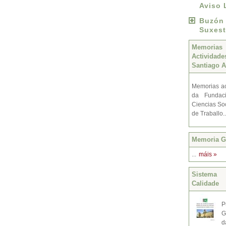
Aviso 
Buzó
Suxest
Memoria
Activida
Santiago A
Memorias ac
da Fundac
Ciencias Soc
de Traballo.
Memoria Gr
...
máis »
Sistema 
Calidade
P
G
d