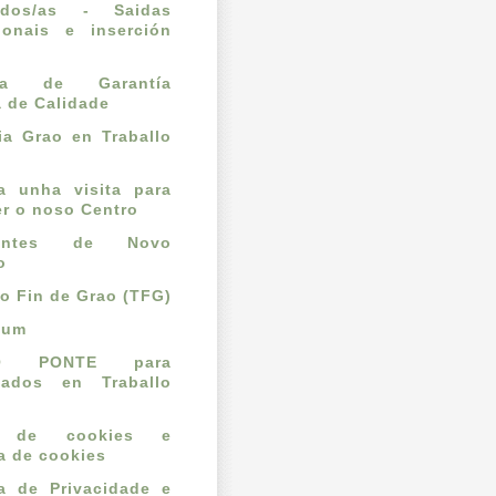
ados/as - Saidas
ionais e inserción
l
ema de Garantía
a de Calidade
a Grao en Traballo
ta unha visita para
r o noso Centro
dantes de Novo
o
lo Fin de Grao (TFG)
cum
O PONTE para
mados en Traballo
o de cookies e
ca de cookies
ca de Privacidade e