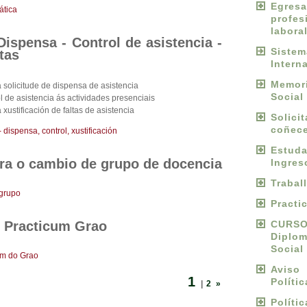
Egres
ática
profes
labora
ispensa - Control de asistencia -
Sist
ltas
Intern
Memori
solicitude de dispensa de asistencia
Social
 de asistencia ás actividades presenciais
ustificación de faltas de asistencia
Solici
coñece
ispensa, control, xustificación
Estu
ra o cambio de grupo de docencia
Ingres
Trabal
grupo
Practi
 Practicum Grao
CURS
Diplo
Social
um do Grao
Avis
1
Políti
|
2
»
Políti