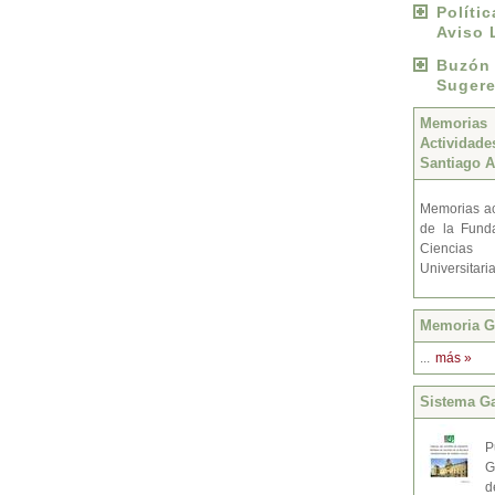
Políti
Aviso 
Buzó
Sugere
Memoria
Activida
Santiago A
Memorias ac
de la Fund
Ciencias
Universitari
Memoria Gr
...
más »
Sistema Ga
P
G
d