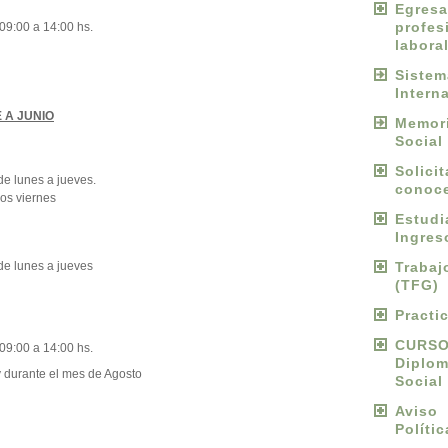
Egres
profes
09:00 a 14:00 hs.
labora
Sist
Intern
 A JUNIO
Memori
Social
Solici
de lunes a jueves.
conoce
los viernes
Estud
Ingres
de lunes a jueves
Traba
(TFG)
Practi
CURS
09:00 a 14:00 hs.
Diplo
y durante el mes de Agosto
Social
Avis
Políti