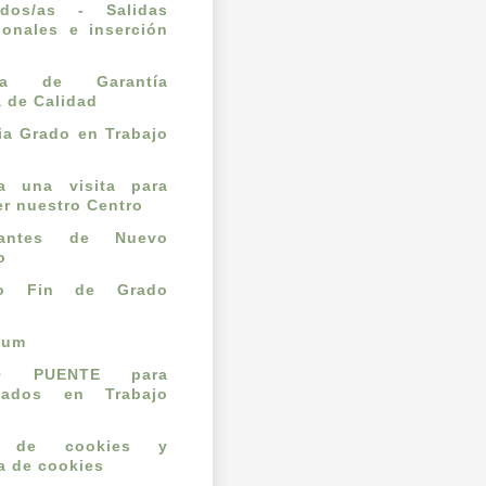
ados/as - Salidas
ionales e inserción
l
ema de Garantía
a de Calidad
a Grado en Trabajo
ta una visita para
r nuestro Centro
iantes de Nuevo
o
jo Fin de Grado
cum
O PUENTE para
mados en Trabajo
o de cookies y
ca de cookies