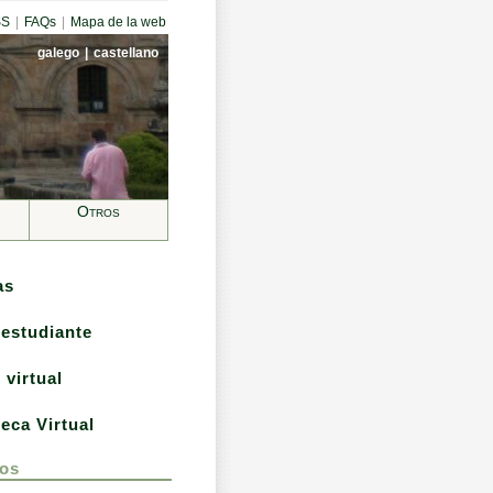
SS
|
FAQs
|
Mapa de la web
galego
|
castellano
Otros
as
 estudiante
 virtual
teca Virtual
os