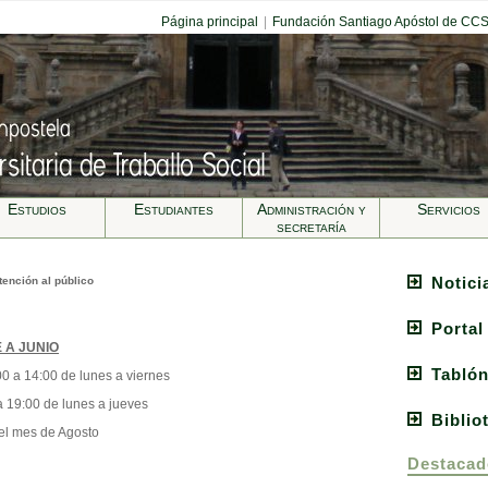
Página principal
|
Fundación Santiago Apóstol de CC
Estudios
Estudiantes
Administración y
Servicios
secretarí­a
Notici
tención al público
Portal
 A JUNIO
Tablón
00 a 14:00 de lunes a viernes
a 19:00 de lunes a jueves
Biblio
 el mes de Agosto
Destacad