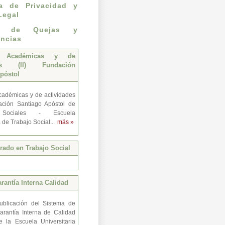
ca de Privacidad y
Legal
n de Quejas y
ncias
s Académicas y de
des (II) Fundación
póstol
adémicas y de actividades
ación Santiago Apóstol de
 Sociales - Escuela
a de Trabajo Social...
más »
ado en Trabajo Social
rantía Interna Calidad
ublicación del Sistema de
arantía Interna de Calidad
e la Escuela Universitaria