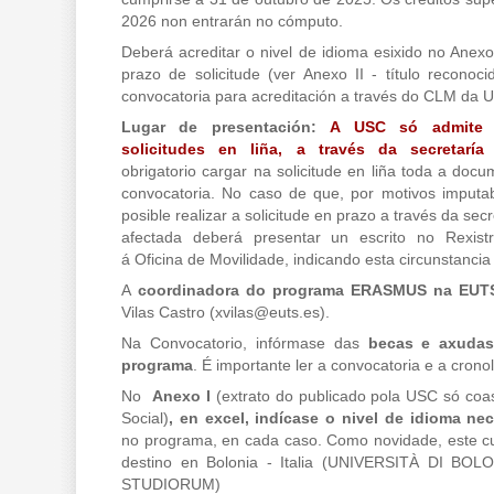
2026 non entrarán no cómputo.
Deberá acreditar o nivel de idioma esixido no Anexo 
prazo de solicitude (ver Anexo II - título recono
convocatoria para acreditación a través do CLM da 
Lugar de presentación:
A USC só admite 
solicitudes en liña, a través da secretaría
obrigatorio cargar na solicitude en liña toda a docu
convocatoria. No caso de que, por motivos imput
posible realizar a solicitude en prazo a través da secr
afectada deberá presentar un escrito no Rexistro
á Oficina de Movilidade, indicando esta circunstanc
A
coordinadora do programa ERASMUS na EU
Vilas Castro (
xvilas@euts.es
).
Na Convocatorio, infórmase das
becas e axudas 
programa
. É importante ler a convocatoria e a crono
No
Anexo I
(extrato do publicado pola USC só coa
Social)
, en excel, indícase o nivel de idioma ne
no programa, en cada caso. Como novidade, este cu
destino en Bolonia - Italia (
UNIVERSITÀ DI BOL
STUDIORUM
)