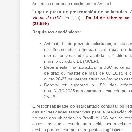
As prazas ofertadas recóllense no Anexo I.
Lugar e prazo de presentación de solicitudes:
A
Virtual da USC
(en liña) .
Do 14 de febreiro ao
(23:59h)
Requisitos académicos:
Antes do fin do prazo de solicitudes, o estudi
o coñecemento da língua oficial o pais de de
uso da universidad de acollida, si é diferen
mínimo esixido é B1 (MCER).
Deberá estar matriculado/a na USC no curso 25
de grao ou máster de máis de 60 ECTS e de
curso 26-27 na mesma titulación (no noso caso,
Deberá ter superado o 15% dos crédito
data 31/10/2025 non entrando neste cómputo 
25-26.
É responsabilidade do estudantado consultar os req
das universidades respectivas para a realización 
no caso das ubicadas no Brasil. A USC non se resp
casos nos que o estudantado poida ser rexeitado
destino por non cumprir os requisitos lingüísticos