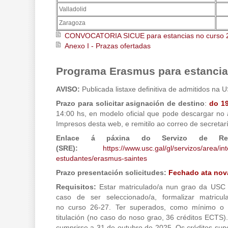
Valladolid
Zaragoza
CONVOCATORIA SICUE para estancias no curso 
Anexo I - Prazas ofertadas
Programa Erasmus para estancia
AVISO:
Publicada listaxe definitiva de admitidos na 
Prazo para solicitar asignación de destino
:
do 19
14:00 hs, en modelo oficial que pode descargar no
Impresos desta web, e remitilo ao correo de secretar
Enlace á páxina do Servizo de Relac
(SRE):
https://www.usc.gal/gl/servizos/area/in
estudantes/erasmus-saintes
Prazo presentación solicitudes:
Fechado ata nov
Requisitos:
Estar matriculado/a nun grao da USC 
caso de ser seleccionado/a, formalizar matric
no curso 26-27. Ter superados, como mínimo o 
titulación (no caso do noso grao, 36 créditos ECTS).
cumprirse a 31 de outubro de 2025. Os créditos su