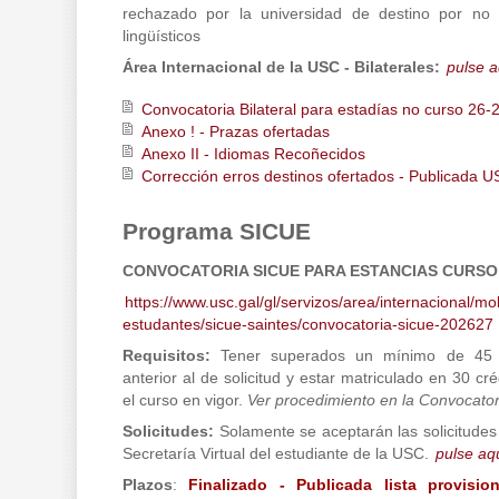
rechazado por la universidad de destino por no c
lingüísticos
Área Internacional de la USC - Bilaterales:
pulse a
Convocatoria Bilateral para estadías no curso 26-
Anexo ! - Prazas ofertadas
Anexo II - Idiomas Recoñecidos
Corrección erros destinos ofertados - Publicada U
Programa SICUE
CONVOCATORIA SICUE PARA ESTANCIAS CURSO 
https://www.usc.gal/gl/servizos/area/internacional/mo
estudantes/sicue-saintes/convocatoria-sicue-202627
Requisitos:
Tener superados un mínimo de 45 c
anterior al de solicitud y estar matriculado en 30 c
el curso en vigor.
Ver procedimiento en la Convocator
Solicitudes:
Solamente se aceptarán las solicitudes 
Secretaría Virtual del estudiante de la USC.
pulse aq
Plazos
:
Finalizado - Publicada lista provisio