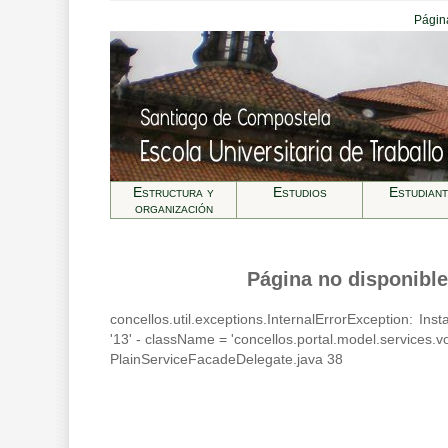
Página
Estructura y
Estudios
Estudian
organización
Página no disponible
concellos.util.exceptions.InternalErrorException: In
'13' - className = 'concellos.portal.model.services.v
PlainServiceFacadeDelegate.java 38