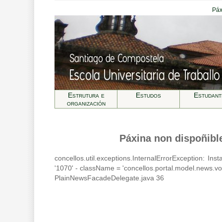
Páx
Estrutura e
Estudos
Estudant
organización
Páxina non dispoñibl
concellos.util.exceptions.InternalErrorException: In
'1070' - className = 'concellos.portal.model.news.
PlainNewsFacadeDelegate.java 36