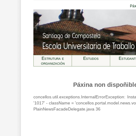
Páx
Estrutura e
Estudos
Estudant
organización
Páxina non dispoñibl
concellos.util.exceptions.InternalErrorException: In
'1017' - className = 'concellos.portal.model.news.
PlainNewsFacadeDelegate.java 36