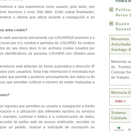
Política 
mellorar a súa experiencia como usuario, polo tanto, son
Políti
ómo funciona o noso Sitio Web. Entre outras finalidades,
Aviso 
lembrar o idioma que utiliza durante a navegación e en
Buzó
Suxest
ena unha cookie?
 sitio web asocianse únicamente cun USUARIO/A anónimo e o
Memoria
cionan por sí o nombre e apelidos do USUARIO. As cookies
Activida
atos do seu disco duro ni ler archivos cookie creados por
Santiago A
os identificativos da persona USUARIA son cifrados para
Memorias ac
ervidores web detectan de forma automática a dirección IP
da Fundac
ados polo usuario/a. Toda esta información é rexistrada nun
Ciencias Soc
rvidor que permite o posterior procesamento dos datos co fin
de Traballo.
ticas que permitan coñecer o número de visitas realizadas a
Memoria Gr
isten?
...
máis »
on aquelas que permiten ao usuario a navegación a través
cación e a utilización das diferentes opcións ou servizos
Sistema 
r exemplo, controlar o tráfico e a comunicación de datos,
Calidade
, acceder ás partes web de acceso restrinxido, recordar os
ran un pedido, realizar a solicitude de inscripción ou
P