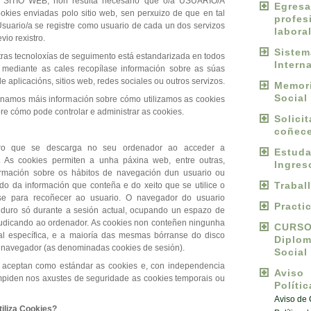
r o SITIO WEB, non resulta necesario que o/a USUARIO/A
Egres
ookies enviadas polo sitio web, sen perxuizo de que en tal
profes
suario/a se registre como usuario de cada un dos servizos
labora
vio rexistro.
Sist
utras tecnoloxías de seguimento está estandarizada en todos
Intern
s mediante as cales recopílase información sobre as súas
de aplicacións, sitios web, redes sociales ou outros servizos.
Memori
Social
ionamos máis información sobre cómo utilizamos as cookies
bre cómo pode controlar e administrar as cookies.
Solici
coñece
ro que se descarga no seu ordenador ao acceder a
Estu
 As cookies permiten a unha páxina web, entre outras,
Ingres
ormación sobre os hábitos de navegación dun usuario ou
Trabal
o da información que conteña e do xeito que se utilice o
rse para recoñecer ao usuario. O navegador do usuario
Practi
duro só durante a sesión actual, ocupando un espazo de
dicando ao ordenador. As cookies non conteñen ningunha
CURS
al específica, e a maioría das mesmas bórranse do disco
Diplo
de navegador (as denominadas cookies de sesión).
Social
 aceptan como estándar as cookies e, con independencia
Avis
piden nos axustes de seguridade as cookies temporais ou
Políti
Aviso de
tiliza Cookies?