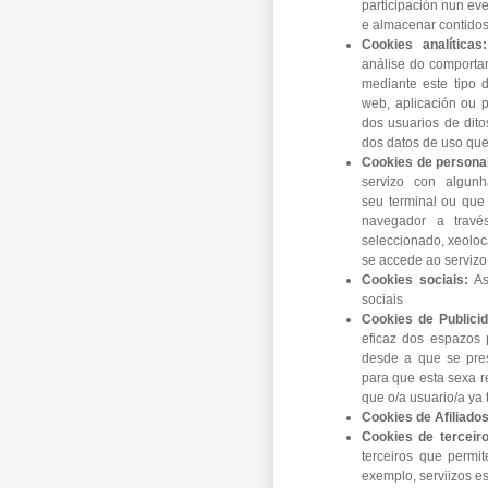
participación nun ev
e almacenar contidos
Cookies analítica
análise do comportam
mediante este tipo d
web, aplicación ou p
dos usuarios de ditos
dos datos de uso que
Cookies de persona
servizo con algunh
seu terminal ou que 
navegador a travé
seleccionado, xeoloc
se accede ao servizo
Cookies sociais:
As
sociais
Cookies de Publici
eficaz dos espazos 
desde a que se pres
para que esta sexa r
que o/a usuario/a ya 
Cookies de Afiliado
Cookies de terceir
terceiros que permit
exemplo, serviizos es