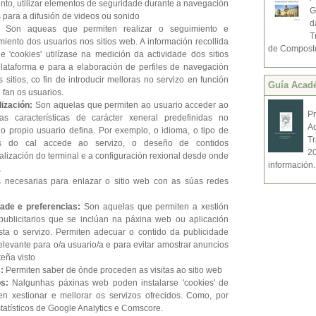
ento, utilizar elementos de seguridade durante a navegación
G
 para a difusión de videos ou sonido
d
s:
Son aqueas que permiten realizar o seguimiento e
T
iento dos usuarios nos sitios web. A información recollida
de Compostel
e 'cookies' utilízase na medición da actividade dos sitios
lataforma e para a elaboración de perfiles de navegación
 sitios, co fin de introducir melloras no servizo en función
Guí­a Acad
 fan os usuarios.
lización:
Son aquelas que permiten ao usuario acceder ao
P
as características de carácter xeneral predefinidas no
A
o propio usuario defina. Por exemplo, o idioma, o tipo de
T
s do cal accede ao servizo, o deseño de contidos
2
alización do terminal e a configuración rexional desde onde
información.
.
 necesarias para enlazar o sitio web con as súas redes
dade e preferencias:
Son aquelas que permiten a xestión
publicitarios que se inclúan na páxina web ou aplicación
ta o servizo. Permiten adecuar o contido da publicidade
elevante para o/a usuario/a e para evitar amostrar anuncios
teña visto
s:
Permiten saber de ónde proceden as visitas ao sitio web
os:
Nalgunhas páxinas web poden instalarse 'cookies' de
en xestionar e mellorar os servizos ofrecidos. Como, por
tatísticos de Google Analytics e Comscore.