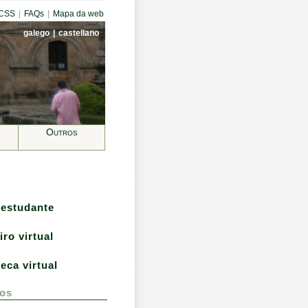
CCSS
|
FAQs
|
Mapa da web
galego
|
castellano
Outros
 estudante
iro virtual
teca virtual
os