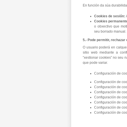
En función da súa durabilid
Cookies de sesión:
Cookies permanent
o obxectivo que mot
seu borrado manual.
5.- Pode permitir, rechazar
O usuario poderá en calque
sitio web mediante a conf
“xestionar cookies” no seu 
que pode variar.
Configuración de co
Configuración de co
Configuración de co
Configuración de co
Configuración de co
Configuración de co
Configuración de co
Configuración de co