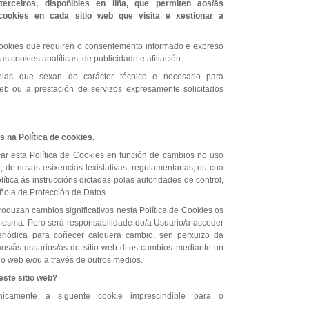
erceiros, dispoñibles en liña, que permiten aos/ás
cookies en cada sitio web que visita e xestionar a
cookies que requiren o consentemento informado e expreso
as cookies analíticas, de publicidade e afiliación.
las que sexan de carácter técnico e necesario para
eb ou a prestación de servizos expresamente solicitados
s na Política de cookies.
ar esta Política de Cookies en función de cambios no uso
, de novas esixencias lexislativas, regulamentarias, ou coa
lítica ás instruccións dictadas polas autoridades de control,
ñola de Protección de Datos.
roduzan cambios significativos nesta Política de Cookies os
mesma. Pero será responsabilidade do/a Usuario/a acceder
eriódica para coñecer calquera cambio, sen perxuizo da
aos/ás usuarios/as do sitio web ditos cambios mediante un
tio web e/ou a través de outros medios.
este sitio web?
únicamente a siguente cookie imprescindible para o