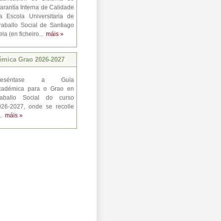
arantía Interna de Calidade
a Escola Universitaria de
raballo Social de Santiago
a (en ficheiro...
máis »
émica Grao 2026-2027
reséntase a Guía
cadémica para o Grao en
raballo Social do curso
026-2027, onde se recolle
..
máis »