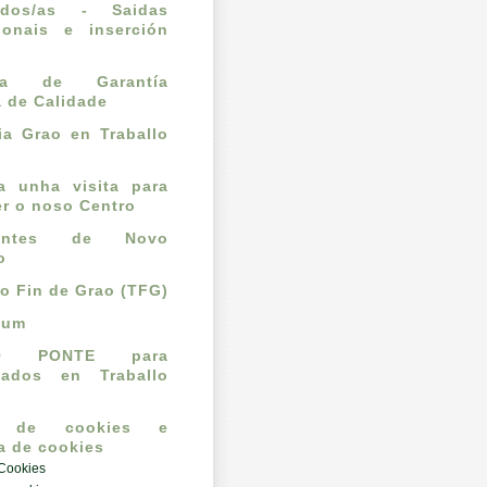
ados/as - Saidas
ionais e inserción
l
ema de Garantía
a de Calidade
a Grao en Traballo
ta unha visita para
r o noso Centro
dantes de Novo
o
lo Fin de Grao (TFG)
cum
O PONTE para
mados en Traballo
o de cookies e
ca de cookies
 Cookies