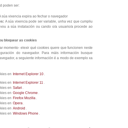
ad poden ser:
A súa vixencia expira ao fechar o navegador
es:
A súa
vixencia pode ser variable, unha vez que cumpliu
ivou a súa instalación ou cando o/a usuario/a procede ao
 ou bloquear as cookies
ar momento- elexir qué cookies quere que funcionen neste
iguración do navegador. Para máis información busque
navegador, a seguiente información é a modo de exemplo xa
okies en
Internet Explorer 10
.
okies en
Internet Explorer 11
.
okies en
Safari
.
okies en
Google Chrome
.
okies en
Firefox Mozilla
.
okies en
Opera
.
okies en
Android
.
okies en
Windows Phone
.