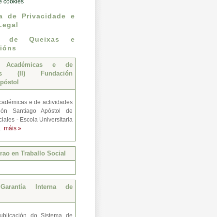
de cookies
ca de Privacidade e
Legal
n de Queixas e
ións
s Académicas e de
des (II) Fundación
póstol
adémicas e de actividades
ión Santiago Apóstol de
iales - Escola Universitaria
..
máis »
ao en Traballo Social
Garantía Interna de
ublicación do Sistema de