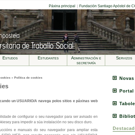
Páxina principal
|
Fundación Santiago Apóstol de 
Estudos
Estudantes
Administración e
Servizos
secretarí­a
Novas
cookies » Política de cookies
ies
Portal
s cando un USUARIO/A navega polos sitios e páxinas web
Tabole
Biblio
ilidade de configurar o seu navegador para ser avisado en
kiesey para impedir a súa instalación no seu disco duro.
Destacad
truccións e manuais do seu navegador para ampliar esta