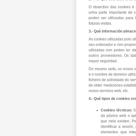
O obxectivo das cookies é 
unha parte importante de c
poden ser utilizadas para 
futuras visitas.
3.- Qué información almac
As cookies utilizadas polo
seu ordenador e non propor
utilizadas non poden ler d
outros proveedores. Os dat
mayor seguridad.
Do mesmo xeito, os nosos s
e o nombre de dominio utiliz
ficheiro de actividade do se
de obter mediciones estatís
nosos servizos web, etc.
4.- Qué tipos de cookies ex
Cookies técnicas:
S
da páxina web o apli
que nela existen. Po
identificar a sesión
elementos que integ