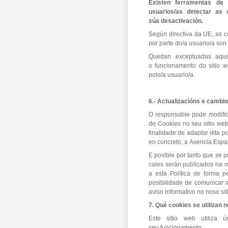
Existen ferramentas de t
usuarios/as detectar as 
súa desactivación.
Según directiva da UE, as 
por parte do/a usuario/a son 
Quedan exceptuadas aque
o funcionamento do sitio w
polo/a usuario/a.
6.- Actualizacións e cambio
O responsable pode modific
de Cookies no seu sitio web
finalidade de adaptar dita po
en concreto, a Axencia Espa
E posible por tanto que se p
cales serán publicados na 
a esta Política de forma p
posibilidade de comunicar 
aviso informativo no noso si
7. Qué cookies se utilizan n
Este sitio web utiliza 
seu funcionamento: