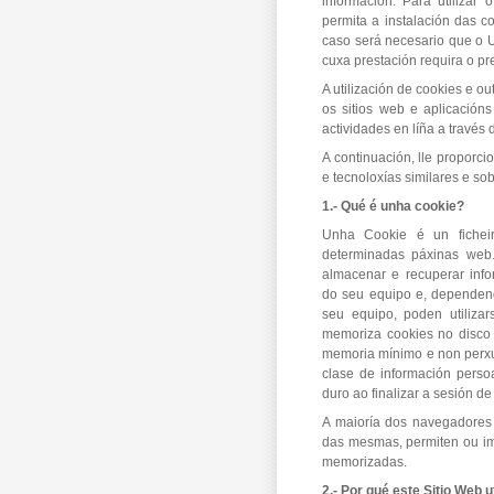
información. Para utiliza
permita a instalación das c
caso será necesario que o U
cuxa prestación requira o pre
A utilización de cookies e o
os sitios web e aplicación
actividades en líña a través 
A continuación, lle proporc
e tecnoloxías similares e so
1.- Qué é unha cookie?
Unha Cookie é un fichei
determinadas páxinas web.
almacenar e recuperar inf
do seu equipo e, dependend
seu equipo, poden utiliza
memoriza cookies no disco 
memoria mínimo e non perxu
clase de información perso
duro ao finalizar a sesión 
A maioría dos navegadores
das mesmas, permiten ou im
memorizadas.
2.- Por qué este Sitio Web u