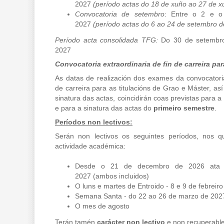
2027
(período actas do 18 de xuño ao 27 de x
Convocatoria de setembro
: Entre o 2 e o
2027
(período actas do 6 ao 24 de setembro d
Período acta consolidada TFG:
Do 30 de setembr
2027
Convocatoria extraordinaria de fin de carreira pa
As datas de realización dos exames da convocatoria
de carreira para as titulacións de Grao e Máster, as
sinatura das actas, coincidirán coas previstas para 
e para a sinatura das actas do
primeiro semestre
.
Períodos non lectivos:
Serán non lectivos os seguintes períodos, nos q
actividade académica:
Desde o 21 de decembro de 2026 ata 
2027 (ambos incluidos)
O luns e martes de Entroido - 8 e 9 de febreir
Semana Santa - do 22 ao 26 de marzo de 2027
O mes de agosto
Terán tamén
carácter non lectivo
e non recuperable