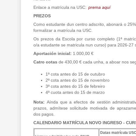
Enlace a matrícula na USC:
prema aquí
PREZOS
Como estudante dun centro adscrito, abonará o 25%
formalizar a matrícula na USC.
Os prezos da Escola por curso completo (1ª matríc
o/a estudante se matricula nun curso) para 2026-27 
Aportación inicial:
1.000,00 €
Catro cotas
de 430,00 € cada unha, a aboar nos seg
1ª cota antes do 15 de outubro
2ª cota antes do 15 de novembro
3ª cota antes do 15 de febreiro
4ª cuota antes do 15 de marzo
Nota:
Aínda que a efectos de xestión administrati
prazos, admítese solicitude motivada de aprazam
dos pagos.
CALENDARIO MATRÍCULA NOVO INGRESO - CURS
Datas matrícula USC