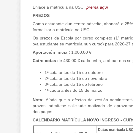
Enlace a matrícula na USC:
prema aquí
PREZOS
Como estudante dun centro adscrito, abonará o 25%
formalizar a matrícula na USC.
Os prezos da Escola por curso completo (1ª matríc
o/a estudante se matricula nun curso) para 2026-27 
Aportación inicial:
1.000,00 €
Catro cotas
de 430,00 € cada unha, a aboar nos seg
1ª cota antes do 15 de outubro
2ª cota antes do 15 de novembro
3ª cota antes do 15 de febreiro
4ª cuota antes do 15 de marzo
Nota:
Aínda que a efectos de xestión administrati
prazos, admítese solicitude motivada de aprazam
dos pagos.
CALENDARIO MATRÍCULA NOVO INGRESO - CURS
Datas matrícula USC