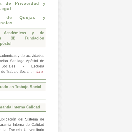
ca de Privacidad y
Legal
n de Quejas y
ncias
s Académicas y de
des (II) Fundación
póstol
adémicas y de actividades
ación Santiago Apóstol de
 Sociales - Escuela
a de Trabajo Social...
más »
ado en Trabajo Social
rantía Interna Calidad
ublicación del Sistema de
arantía Interna de Calidad
e la Escuela Universitaria