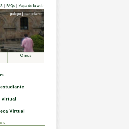
SS
|
FAQs
|
Mapa de la web
galego
|
castellano
Otros
as
 estudiante
 virtual
teca Virtual
os