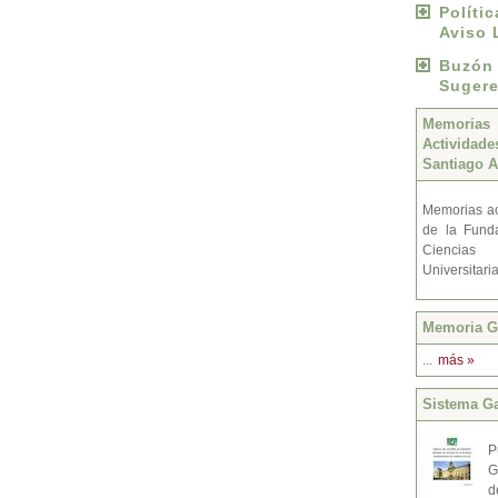
Políti
Aviso 
Buzó
Sugere
Memoria
Activida
Santiago A
Memorias ac
de la Fund
Ciencias
Universitari
Memoria Gr
...
más »
Sistema Ga
P
G
d