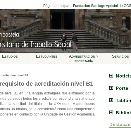
Página principal
|
Fundación Santiago Apóstol de CC
Estudios
Estudiantes
Administración y
Servicios
secretarí­a
Notici
creditación nivel B1
requisito de acreditación nivel B1
Portal
 de nivel B1 en una lengua extranjera, fue eliminado por la
nga cursados todos los créditos correspondientes al grado
Tablón
izar la solicitud del título en la UXA norte. A aquellos/as
editado un idioma, se le considerará como una competencia
Biblio
n ponerse en contacto con la Unidade de Gestión Académica
C
Destacad