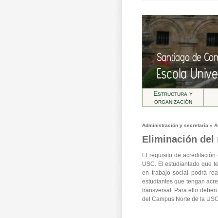
Estructura y
organización
Administración y secretarí­a » A
Eliminación del 
El requisito de acreditación
USC. El estudiantado que te
en trabajo social podrá real
estudiantes que tengan acr
transversal. Para ello debe
del Campus Norte de la US