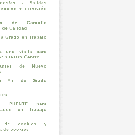
ados/as - Salidas
ionales e inserción
l
ema de Garantía
a de Calidad
a Grado en Trabajo
ta una visita para
r nuestro Centro
iantes de Nuevo
o
jo Fin de Grado
cum
O PUENTE para
mados en Trabajo
o de cookies y
ca de cookies