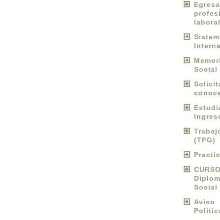
Egres
profes
labora
Sist
Intern
Memori
Social
Solici
conoce
Estud
Ingres
Traba
(TFG)
Practi
CURS
Diplo
Social
Avis
Políti