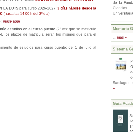
de la Fund
Ciencias
N LA EUTS
para curso 2026-2027:
3 días hábiles desde la
Universitari
SC
(hasta las 14:00 h del 3º día)
:
pulse aquí
Memoria Gr
inúe estudios en el curso puente
(2º vez que se matricule
o), los plazos de matrícula serán los mismos que para el
...
más »
imiento de estudios para curso puente: del 1 de julio al
Sistema Ga
P
G
d
d
Santiago de
»
Guí­a Acad
S
A
T
2