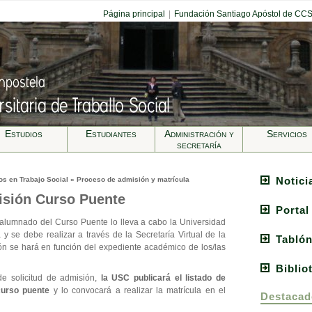
Página principal
|
Fundación Santiago Apóstol de CC
Estudios
Estudiantes
Administración y
Servicios
secretarí­a
Notici
en Trabajo Social » Proceso de admisión y matrícula
isión Curso Puente
Portal
 alumnado del Curso Puente lo lleva a cabo la Universidad
 se debe realizar a través de la Secretaría Virtual de la
Tablón
ón se hará en función del expediente académico de los/las
Biblio
e solicitud de admisión,
la USC publicará el listado de
curso puente
y lo convocará a realizar la matrícula en el
Destacad