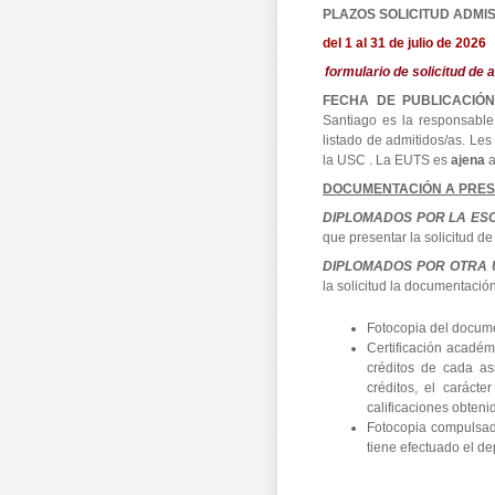
PLAZOS SOLICITUD ADMIS
del 1 al 31 de julio de 2026
formulario de solicitud de
FECHA DE PUBLICACIÓN
Santiago es la responsable
listado de admitidos/as. L
la USC . La EUTS es
ajena
a
DOCUMENTACIÓN A PRE
DIPLOMADOS POR LA ES
que presentar la solicitud d
DIPLOMADOS POR OTRA U
la solicitud la documentació
Fotocopia del docume
Certificación académ
créditos de cada as
créditos, el caráct
calificaciones obteni
Fotocopia compulsada 
tiene efectuado el dep