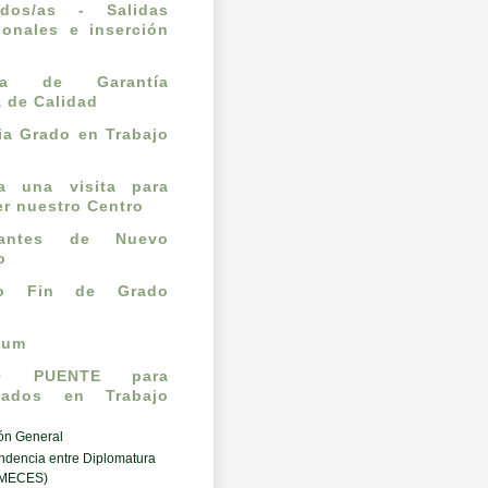
ados/as - Salidas
ionales e inserción
l
ema de Garantía
a de Calidad
a Grado en Trabajo
ta una visita para
r nuestro Centro
iantes de Nuevo
o
jo Fin de Grado
cum
O PUENTE para
mados en Trabajo
ón General
ndencia entre Diplomatura
(MECES)