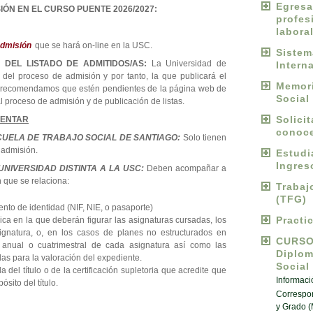
Egres
IÓN EN EL CURSO PUENTE 2026/2027:
profes
labora
 admisión
que se hará on-line en la USC.
Sist
 DEL LISTADO DE ADMITIDOS/AS:
La Universidad de
Intern
 del proceso de admisión y por tanto, la que publicará el
Memori
es recomendamos que estén pendientes de la página web de
Social
l proceso de admisión y de publicación de listas.
Solici
SENTAR
conoce
CUELA DE TRABAJO SOCIAL DE SANTIAGO:
Solo tienen
e admisión.
Estud
Ingres
NIVERSIDAD DISTINTA A LA USC:
Deben acompañar a
n que se relaciona:
Traba
(TFG)
nto de identidad (NIF, NIE, o pasaporte)
Practi
ica en la que deberán figurar las asignaturas cursadas, los
ignatura, o, en los casos de planes no estructurados en
CURS
er anual o cuatrimestral de cada asignatura así como las
Diplo
das para la valoración del expediente.
Social
del título o de la certificación supletoria que acredite que
Informaci
ósito del título.
Correspo
y Grado 