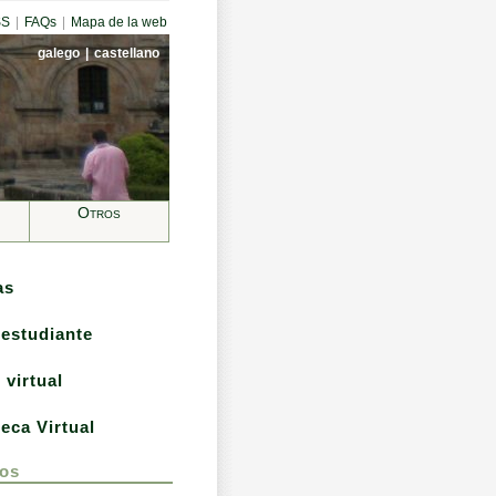
SS
|
FAQs
|
Mapa de la web
galego
|
castellano
Otros
as
 estudiante
 virtual
teca Virtual
os