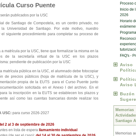
Proceso d
ícula Curso Puente
Inicio de
2026
s serán publicados por la USC
Horario d
al de Santiago de Compostela, es un centro privado, no
exámene
 la Universidad de Santiago. Por este motivo, nuestro
Programas
r el siguiente procedimiento para completar su proceso de
Reconocim
experienc
tutorizaci
a matrícula por la USC, tiene que formalizar la misma en la
FAQ's - P
és de la secretaría virtual de la USC en los plazos
misma: pendiente de publicación por la USC
Avis
Políti
la matrícula pública en la USC, el alumnado debe fotocopiar
ión de precios públicos (hoja de matrícula de la USC), y
Políti
umentación propia de la EUTS para el Curso Puente junto
Aviso 
ocumentación solicitada en el Anexo I del archivo. En el
 para la inscripción en la EUTS se establecen los plazos y
Buzó
uente así como las cuentas bancarias donde realizar los
Sugere
Memoria
A USC:
para curso 2026-2027
Activida
Santiago A
del 2 al 3 de septiembre de 2026
antes en lista de espera
llamamiento individual
Memorias ac
ntes (de ser el caso):
del 14 al 30 de septiembre de 2026