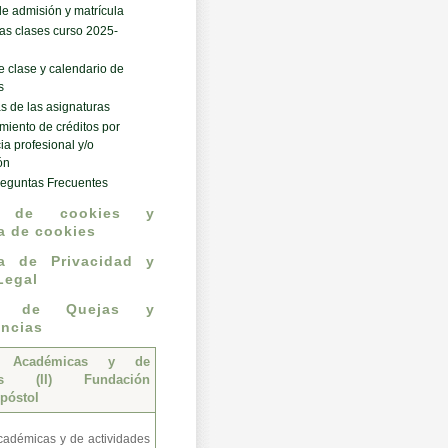
e admisión y matrícula
 las clases curso 2025-
e clase y calendario de
s
 de las asignaturas
iento de créditos por
ia profesional y/o
ón
reguntas Frecuentes
o de cookies y
ca de cookies
ca de Privacidad y
Legal
n de Quejas y
ncias
s Académicas y de
des (II) Fundación
póstol
adémicas y de actividades