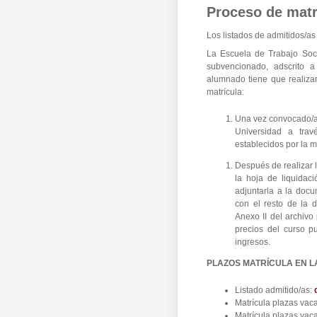
Proceso de matr
Los listados de admitidos/a
La Escuela de Trabajo Soci
subvencionado, adscrito a
alumnado tiene que realiza
matrícula:
Una vez convocado/a 
Universidad a trav
establecidos por la 
Después de realizar 
la hoja de liquidac
adjuntarla a la doc
con el resto de la d
Anexo II del archivo
precios del curso p
ingresos.
PLAZOS MATRÍCULA EN L
Listado admitido/as:
Matrícula plazas vac
Matrícula plazas vaca